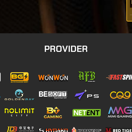
PROVIDER