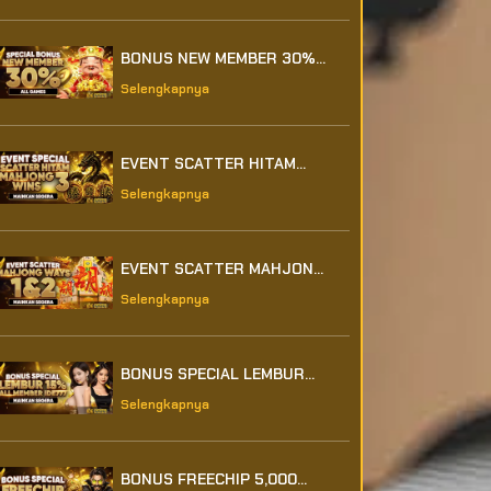
BONUS NEW MEMBER 30%...
Selengkapnya
EVENT SCATTER HITAM...
Selengkapnya
EVENT SCATTER MAHJON...
Selengkapnya
BONUS SPECIAL LEMBUR...
Selengkapnya
BONUS FREECHIP 5,000...