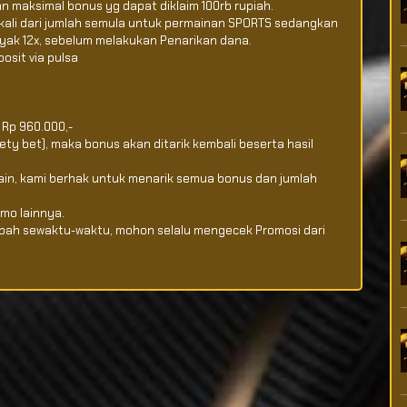
n maksimal bonus yg dapat diklaim 100rb rupiah.
 kali dari jumlah semula untuk permainan SPORTS sedangkan
nyak 12x, sebelum melakukan Penarikan dana.
osit via pulsa
= Rp 960.000,-
fety bet), maka bonus akan ditarik kembali beserta hasil
in, kami berhak untuk menarik semua bonus dan jumlah
mo lainnya.
bah sewaktu-waktu, mohon selalu mengecek Promosi dari