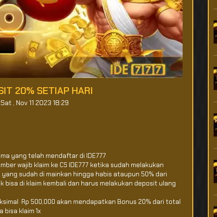
IT 20% SETIAP HARI
:
Sat , Nov 11 2023 18:29
ama yang telah mendaftar di IDE777
ember wajib klaim ke CS IDE777 ketika sudah melakukan
dit yang sudah di mainkan hingga habis ataupun 50% dari
k bisa di klaim kembali dan harus melakukan deposit ulang
aksimal Rp 500,000 akan mendapatkan Bonus 20% dari total
 bisa klaim 1x