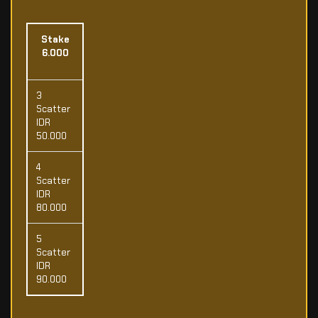
Stake
6.000
3
Scatter
IDR
50.000
4
Scatter
IDR
80.000
5
Scatter
IDR
90.000